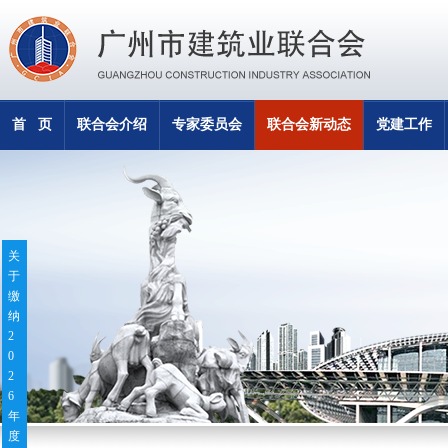
首 页
联合会介绍
专家委员会
联合会新动态
党建工作
关
于
缴
纳
2
0
2
6
年
度