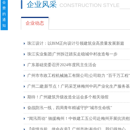
会
企业风采
CONSTRUCTION STYLE
费
的
通
企业动态
知
珠江设计：以BIM正向设计引领建筑业高质量发展新篇
珠江实业集团|广州拆迁踏实走稳城中村改造每一步
广东基础党委召开2024年度民主生活会
广州市市政工程机械施工有限公司|公司助力 “百千万工程
广州二建|新节点！广药采芝林梅州中药产业化生产服务
期待！广州建筑升级改造全运会多个相关场馆
奋战防汛一线，四局青年精诚守护“城市生命线”
“闻汛而动” 驰援梅州！中铁建工五公司赴梅州开展抗洪
【疫情当前，使命在肩】广州市政|有你们，我们很放心