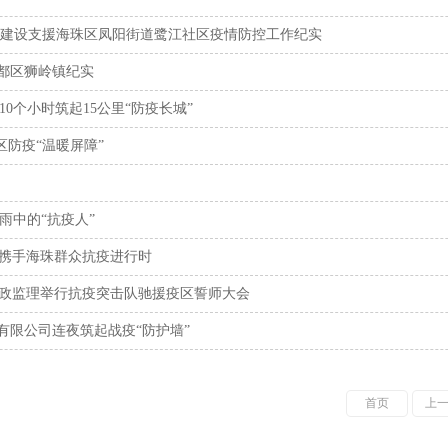
江建设支援海珠区凤阳街道鹭江社区疫情防控工作纪实
都区狮岭镇纪实
0个小时筑起15公里“防疫长城”
防疫“温暖屏障”
雨中的“抗疫人”
人携手海珠群众抗疫进行时
市政监理举行抗疫突击队驰援疫区誓师大会
限公司连夜筑起战疫“防护墙”
首页
上