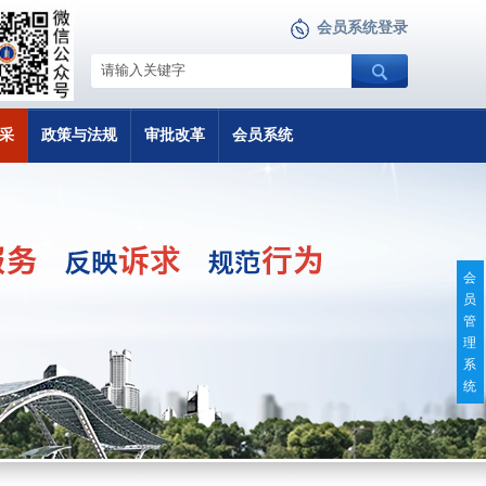
会员系统登录
采
政策与法规
审批改革
会员系统
会
员
管
理
系
统