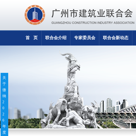
首 页
联合会介绍
专家委员会
联合会新动态
关
于
缴
纳
2
0
2
6
年
度