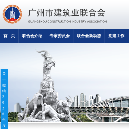
首 页
联合会介绍
专家委员会
联合会新动态
党建工作
关
于
缴
纳
2
0
2
6
年
度