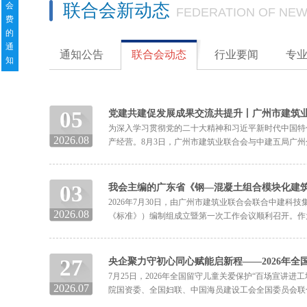
会
联合会新动态
FEDERATION OF NEW
费
的
通
通知公告
联合会动态
行业要闻
专
知
05
党建共建促发展成果交流共提升丨广州市建筑业
为深入学习贯彻党的二十大精神和习近平新时代中国特
2026.08
产经营。8月3日，广州市建筑业联合会与中建五局广州
03
我会主编的广东省《钢—混凝土组合模块化建
2026年7月30日，由广州市建筑业联合会联合中建
2026.08
《标准》）编制组成立暨第一次工作会议顺利召开。作为
27
央企聚力守初心同心赋能启新程——2026年全国
7月25日，2026年全国留守儿童关爱保护“百场宣
2026.07
院国资委、全国妇联、中国海员建设工会全国委员会联