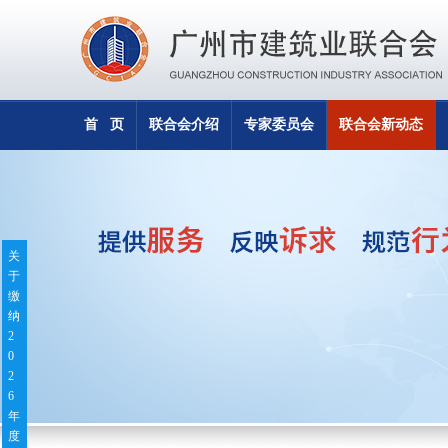
首 页
联合会介绍
专家委员会
联合会新动态
关
于
缴
纳
2
0
2
6
年
度