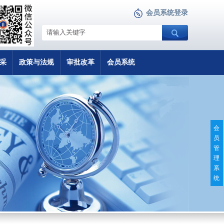
会员系统登录
采
政策与法规
审批改革
会员系统
会
员
管
理
系
统