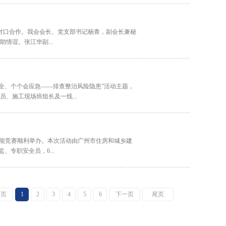
业对口合作。我会会长、党支部书记杨青，副会长兼秘
情谊。张江华副...
安全、个个会应急——排查整治风险隐患”活动主题，
、施工现场班组长及一线...
员技能竞赛顺利举办。本次活动由广州市住房和城乡建
专职安全员，6...
一页
1
2
3
4
5
6
下一页
尾页