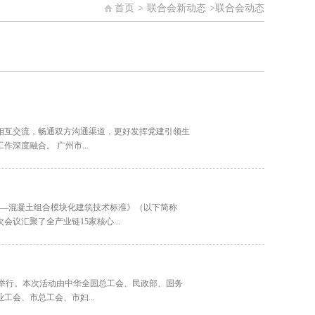
首页
>
联合会新动态
>
联合会动态
相互交流，畅通双方沟通渠道，更好发挥党建引领生
深度融合。 广州市...
钢—混凝土组合模块化建筑技术标准》（以下简称
汇聚了全产业链15家核心...
隆重举行。本次活动由中华全国总工会、民政部、国务
会、市总工会、市妇...