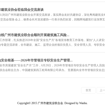
市建筑业协会莅临我会交流座谈
一行5人到访广州市建筑业联合会开展交流座谈，落实两会友好共建协议，深化粤闽建筑
交流会现场 会上，杨青会长对龙岩建协一行表示热烈欢迎，回顾两地建筑行业深厚互助
线广州市建筑业联合会顺利开展建筑施工风险...
作部署，扎实推进2026年全国“安全生产月”各项宣传教育工作落地，紧扣“人人讲
治专题交流讲座，全市建设、施工、监理企业的项目负责人、安全管理人员、专职安全员
全根基——2026年市管项目专职安全生产管理...
市房屋建筑“安全生产月”工作，6月29日，2026年市管项目专职安全生产管理人
合会联合主办，中国建筑第四工程局有限公司承办。 竞赛面向全市市管项目安全总监、
首页
上
Copyright© 2015 广州市建筑业联合会. Designed by
Wanhu
.