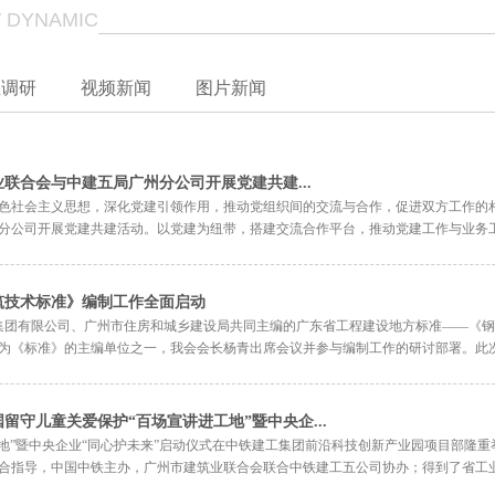
 DYNAMIC
业调研
视频新闻
图片新闻
联合会与中建五局广州分公司开展党建共建...
色社会主义思想，深化党建引领作用，推动党组织间的交流与合作，促进双方工作的
分公司开展党建共建活动。以党建为纽带，搭建交流合作平台，推动党建工作与业务工作
筑技术标准》编制工作全面启动
科技集团有限公司、广州市住房和城乡建设局共同主编的广东省工程建设地方标准——《
《标准》的主编单位之一，我会会长杨青出席会议并参与编制工作的研讨部署。此次会议
留守儿童关爱保护“百场宣讲进工地”暨中央企...
讲进工地”暨中央企业“同心护未来”启动仪式在中铁建工集团前沿科技创新产业园项目部
合指导，中国中铁主办，广州市建筑业联合会联合中铁建工五公司协办；得到了省工业工