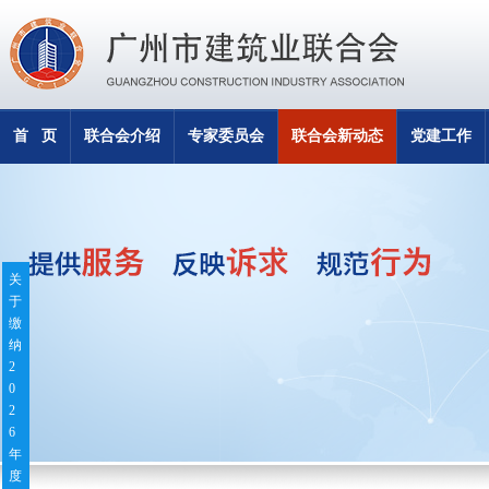
首 页
联合会介绍
专家委员会
联合会新动态
党建工作
关
于
缴
纳
2
0
2
6
年
度