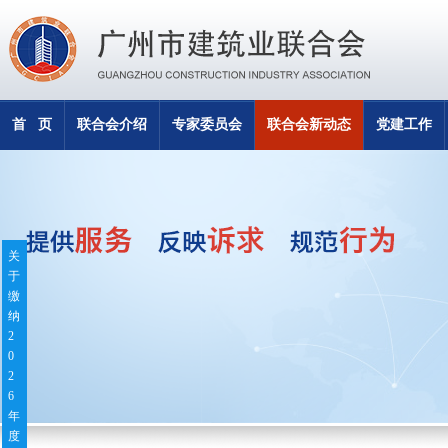
首 页
联合会介绍
专家委员会
联合会新动态
党建工作
关
于
缴
纳
2
0
2
6
年
度