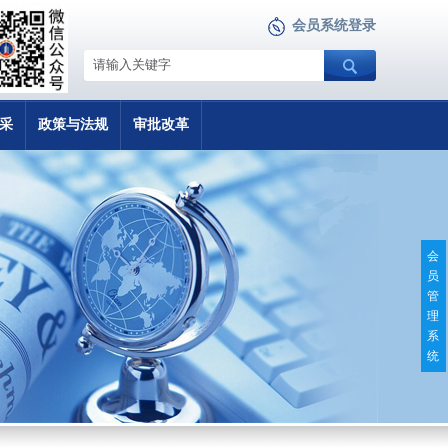
会员系统登录
采
政策与法规
审批改革
会
员
管
理
系
统