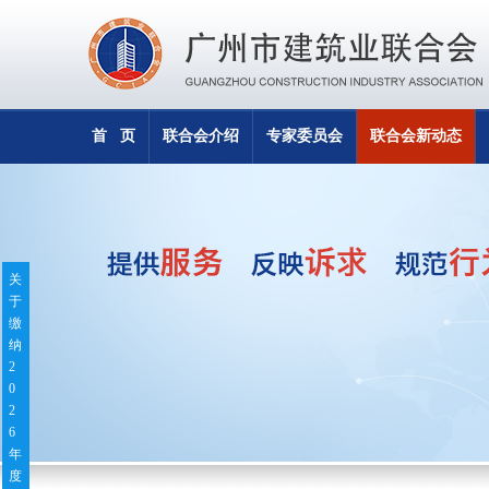
首 页
联合会介绍
专家委员会
联合会新动态
关
于
缴
纳
2
0
2
6
年
度